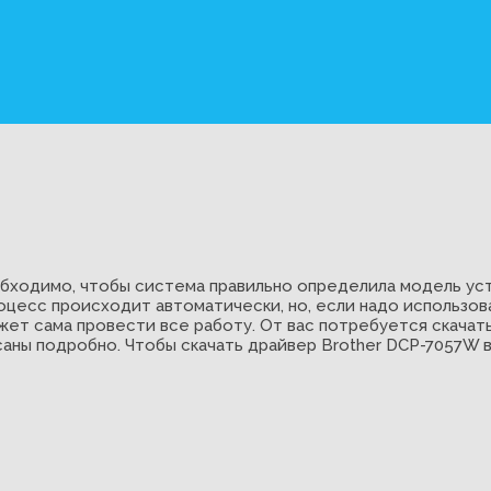
бходимо, чтобы система правильно определила модель уст
оцесс происходит автоматически, но, если надо использов
ет сама провести все работу. От вас потребуется скачать
саны подробно. Чтобы скачать драйвер Brother DCP-7057W 