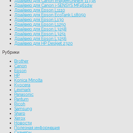
Драйвер для Canon imageRUNNER 1133A
Драйвер для Canon i-SENSYS MF461dw
Драйвер для Epson L1110
Драйвер для Epson EcoTank L18050
Драйвер для Epson L130
Драйвер для Epson L1250
Драйвер для Epson L3258
Драйвер для Epson L3251
Драйвер для Epson L3256
Драйвер для HP Deskjet 2320
Рубрики
Brother
Canon
Epson
HP
Konica Minolta
Kyocera
Lexmark
Panasonic
Pantum
Ricoh
Samsung
Sharp
Xerox
Новости
Полезная информация
Сканеры