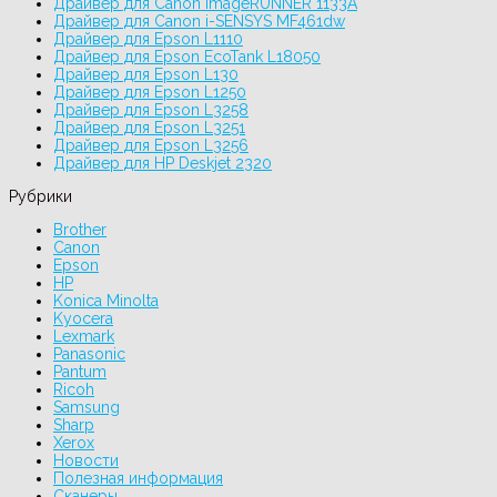
Драйвер для Canon imageRUNNER 1133A
Драйвер для Canon i-SENSYS MF461dw
Драйвер для Epson L1110
Драйвер для Epson EcoTank L18050
Драйвер для Epson L130
Драйвер для Epson L1250
Драйвер для Epson L3258
Драйвер для Epson L3251
Драйвер для Epson L3256
Драйвер для HP Deskjet 2320
Рубрики
Brother
Canon
Epson
HP
Konica Minolta
Kyocera
Lexmark
Panasonic
Pantum
Ricoh
Samsung
Sharp
Xerox
Новости
Полезная информация
Сканеры