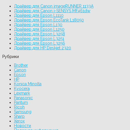
Драйвер для Canon imageRUNNER 1133A
Драйвер для Canon i-SENSYS MF461dw
Драйвер для Epson L1110
Драйвер для Epson EcoTank L18050
Драйвер для Epson L130
Драйвер для Epson L1250
Драйвер для Epson L3258
Драйвер для Epson L3251
Драйвер для Epson L3256
Драйвер для HP Deskjet 2320
Рубрики
Brother
Canon
Epson
HP
Konica Minolta
Kyocera
Lexmark
Panasonic
Pantum
Ricoh
Samsung
Sharp
Xerox
Новости