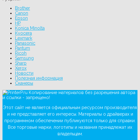
Brother
Canon
Epson
HP
Konica Minolta
Kyocera
Lexmark
Panasonic
Pantum
Ricoh
Samsung
Sharp
Xerox
Новости
Полезная информация
Сканеры
Копирование материалов без разрешения автора
и ссылки - запрещено!
Этот сайт не является официальным ресурсом производителя
и не представляет его интересы. Материалы о драйверах и
программном обеспечении публикуются только для справки.
Все торговые марки, логотипы и названия принадлежат их
владельцам.