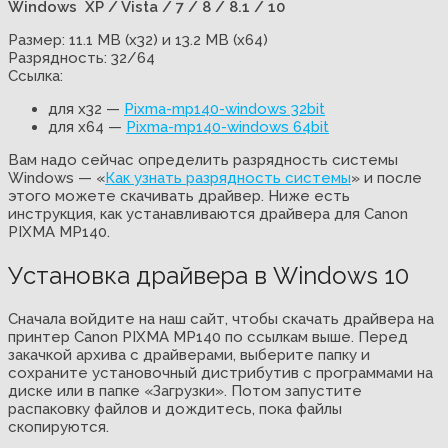
Windows XP / Vista / 7 / 8 / 8.1 / 10
Размер: 11.1 MB (x32) и 13.2 MB (x64)
Разрядность: 32/64
Ссылка:
для x32 —
Pixma-mp140-windows 32bit
для x64 —
Pixma-mp140-windows 64bit
Вам надо сейчас определить разрядность системы
Windows — «
Как узнать разрядность системы
» и после
этого можете скачивать драйвер. Ниже есть
инструкция, как устанавливаются драйвера для Canon
PIXMA MP140.
Установка драйвера в Windows 10
Сначала войдите на наш сайт, чтобы скачать драйвера на
принтер Canon PIXMA MP140 по ссылкам выше. Перед
закачкой архива с драйверами, выберите папку и
сохраните установочный дистрибутив с программами на
диске или в папке «Загрузки». Потом запустите
распаковку файлов и дождитесь, пока файлы
скопируются.