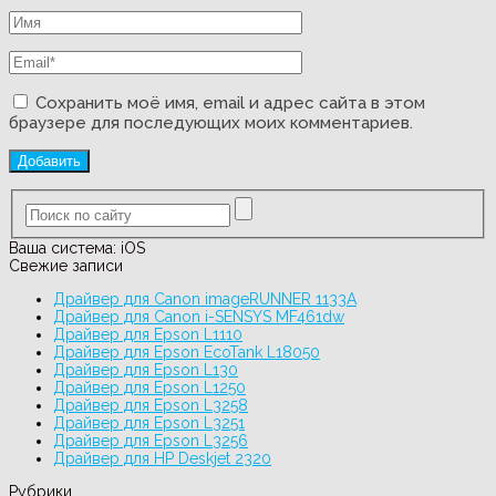
Сохранить моё имя, email и адрес сайта в этом
браузере для последующих моих комментариев.
Ваша система:
iOS
Свежие записи
Драйвер для Canon imageRUNNER 1133A
Драйвер для Canon i-SENSYS MF461dw
Драйвер для Epson L1110
Драйвер для Epson EcoTank L18050
Драйвер для Epson L130
Драйвер для Epson L1250
Драйвер для Epson L3258
Драйвер для Epson L3251
Драйвер для Epson L3256
Драйвер для HP Deskjet 2320
Рубрики