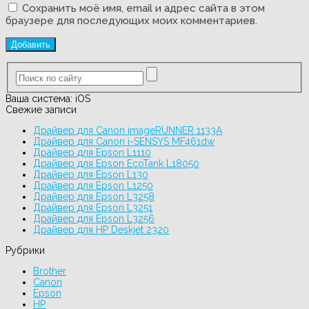
Сохранить моё имя, email и адрес сайта в этом
браузере для последующих моих комментариев.
Ваша система:
iOS
Свежие записи
Драйвер для Canon imageRUNNER 1133A
Драйвер для Canon i-SENSYS MF461dw
Драйвер для Epson L1110
Драйвер для Epson EcoTank L18050
Драйвер для Epson L130
Драйвер для Epson L1250
Драйвер для Epson L3258
Драйвер для Epson L3251
Драйвер для Epson L3256
Драйвер для HP Deskjet 2320
Рубрики
Brother
Canon
Epson
HP