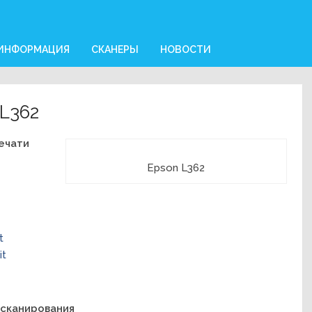
 ИНФОРМАЦИЯ
СКАНЕРЫ
НОВОСТИ
L362
ечати
Epson L362
t
it
 сканирования