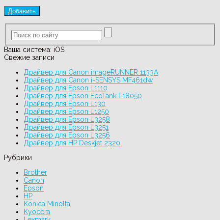
Ваша система:
iOS
Свежие записи
Драйвер для Canon imageRUNNER 1133A
Драйвер для Canon i-SENSYS MF461dw
Драйвер для Epson L1110
Драйвер для Epson EcoTank L18050
Драйвер для Epson L130
Драйвер для Epson L1250
Драйвер для Epson L3258
Драйвер для Epson L3251
Драйвер для Epson L3256
Драйвер для HP Deskjet 2320
Рубрики
Brother
Canon
Epson
HP
Konica Minolta
Kyocera
Lexmark