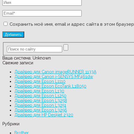
Сохранить моё имя, email и адрес сайта в этом брауз
Ваша система:
Unknown
Свежие записи
Драйвер для Canon imageRUNNER 1133A
Драйвер для Canon i-SENSYS MF461dw
Драйвер для Epson L1110
Драйвер для Epson EcoTank L18050
Драйвер для Epson L130
Драйвер для Epson L1250
Драйвер для Epson L3258
Драйвер для Epson L3251
Драйвер для Epson L3256
Драйвер для HP Deskjet 2320
Рубрики
Brother