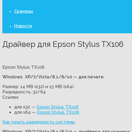
Сканеры
Новости
Драйвер для Epson Stylus TX106
Epson Stylus TX106
Windows XP/7/Vista/8.1/8/10 — для печати
Размер: 14 MB (x32) и 15 MB (x64)
Разрядность: 32/64
Ссылки:
для x32 —
Epson Stylus TX106
для x64 —
Epson Stylus TX106
Как узнать разрядность системы
.
Windows XP/7/Vista/8.1/8/10 — драйвера для сканера