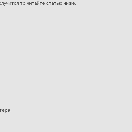
олучится то читайте статью ниже.
нтера