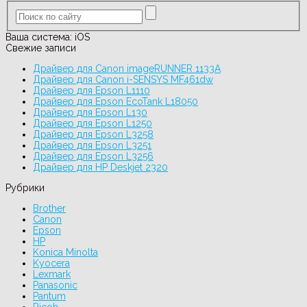
Ваша система:
iOS
Свежие записи
Драйвер для Canon imageRUNNER 1133A
Драйвер для Canon i-SENSYS MF461dw
Драйвер для Epson L1110
Драйвер для Epson EcoTank L18050
Драйвер для Epson L130
Драйвер для Epson L1250
Драйвер для Epson L3258
Драйвер для Epson L3251
Драйвер для Epson L3256
Драйвер для HP Deskjet 2320
Рубрики
Brother
Canon
Epson
HP
Konica Minolta
Kyocera
Lexmark
Panasonic
Pantum
Ricoh