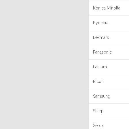
Konica Minolta
Kyocera
Lexmark
Panasonic
Pantum
Ricoh
Samsung
Sharp
Xerox