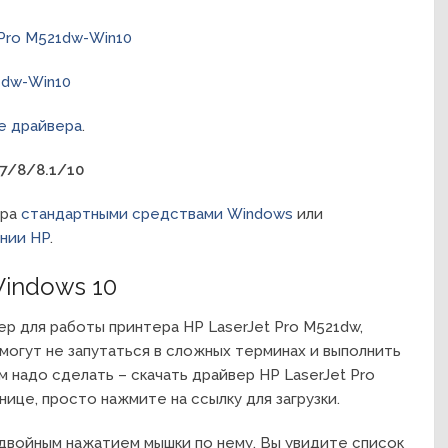
 Pro M521dw-Win10
1dw-Win10
е драйвера
.
7/8/8.1/10
ера
стандартными средствами Windows
или
ании HP
.
Windows 10
р для работы принтера HP LaserJet Pro M521dw,
могут не запутаться в сложных терминах и выполнить
м надо сделать – скачать драйвер HP LaserJet Pro
нице, просто нажмите на ссылку для загрузки.
двойным нажатием мышки по нему. Вы увидите список