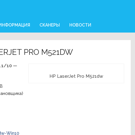
 ИНФОРМАЦИЯ
СКАНЕРЫ
НОВОСТИ
ERJET PRO M521DW
.1/10 —
HP LaserJet Pro M521dw
MB
становщика)
dw-Win10