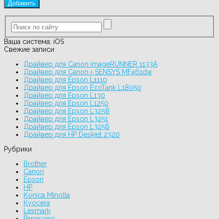
Ваша система:
iOS
Свежие записи
Драйвер для Canon imageRUNNER 1133A
Драйвер для Canon i-SENSYS MF461dw
Драйвер для Epson L1110
Драйвер для Epson EcoTank L18050
Драйвер для Epson L130
Драйвер для Epson L1250
Драйвер для Epson L3258
Драйвер для Epson L3251
Драйвер для Epson L3256
Драйвер для HP Deskjet 2320
Рубрики
Brother
Canon
Epson
HP
Konica Minolta
Kyocera
Lexmark
Panasonic