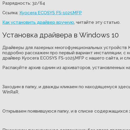
Разрядность: 32/64
Ссылка:
Kyocera ECOSYS FS-1025MFP
Как установить драйвер вручную
, читайте эту статью.
Установка драйвера в Windows 10
Драйверы для лазерных многофункциональных устройств K
подробно расскажем про первый вариант инсталляции, с к
драйвер Kyocera ECOSYS FS-1025MFP с нашего сайта, и сл
Распакуйте архив одним из архиваторов, установленных н
Заходим в папку, и дважды кликаем по находящемуся здесь
WinRaR.
Открываем появившуюся папку, и в списке содержащихся з