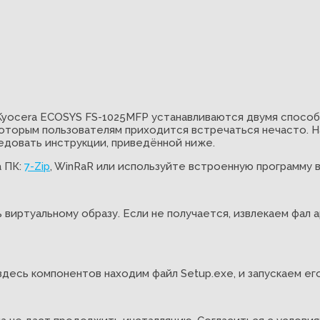
yocera ECOSYS FS-1025MFP устанавливаются двумя способа
оторым пользователям приходится встречаться нечасто. На
едовать инструкции, приведённой ниже.
а ПК:
7-Zip
, WinRaR или используйте встроенную программу 
 виртуальному образу. Если не получается, извлекаем фал 
десь компонентов находим файл Setup.exe, и запускаем ег