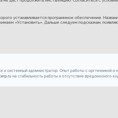
а не даст продолжить инсталляцию. Согласиться с услови
орого устанавливается программное обеспечение. Названи
ажимаем «Установить». Дальше следуем подсказкам, появляю
е и системный администратор. Опыт работы с оргтехникой и 
terp.ru
на стабильность работы и отсутствие вредоносного ко