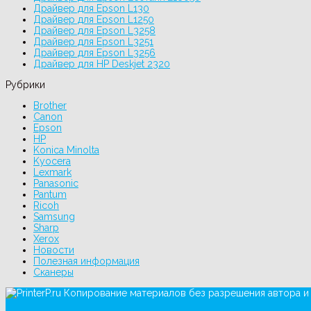
Драйвер для Epson L130
Драйвер для Epson L1250
Драйвер для Epson L3258
Драйвер для Epson L3251
Драйвер для Epson L3256
Драйвер для HP Deskjet 2320
Рубрики
Brother
Canon
Epson
HP
Konica Minolta
Kyocera
Lexmark
Panasonic
Pantum
Ricoh
Samsung
Sharp
Xerox
Новости
Полезная информация
Сканеры
Копирование материалов без разрешения автора и 