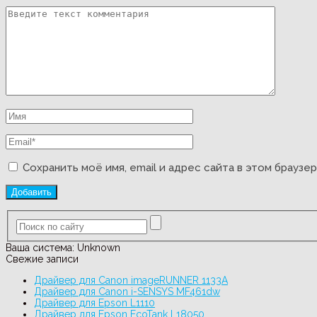
Сохранить моё имя, email и адрес сайта в этом брауз
Ваша система:
Unknown
Свежие записи
Драйвер для Canon imageRUNNER 1133A
Драйвер для Canon i-SENSYS MF461dw
Драйвер для Epson L1110
Драйвер для Epson EcoTank L18050