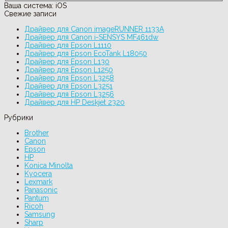
Ваша система:
iOS
Свежие записи
Драйвер для Canon imageRUNNER 1133A
Драйвер для Canon i-SENSYS MF461dw
Драйвер для Epson L1110
Драйвер для Epson EcoTank L18050
Драйвер для Epson L130
Драйвер для Epson L1250
Драйвер для Epson L3258
Драйвер для Epson L3251
Драйвер для Epson L3256
Драйвер для HP Deskjet 2320
Рубрики
Brother
Canon
Epson
HP
Konica Minolta
Kyocera
Lexmark
Panasonic
Pantum
Ricoh
Samsung
Sharp