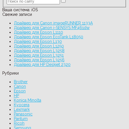
Ваша система:
iOS
Свежие записи
Драйвер для Canon imageRUNNER 1133A
Драйвер для Canon i-SENSYS MF461dw
Драйвер для Epson L1110
Драйвер для Epson EcoTank L18050
Драйвер для Epson L130
Драйвер для Epson L1250
Драйвер для Epson L3258
Драйвер для Epson L3251
Драйвер для Epson L3256
Драйвер для HP Deskjet 2320
Рубрики
Brother
Canon
Epson
HP
Konica Minolta
Kyocera
Lexmark
Panasonic
Pantum
Ricoh
Samsung