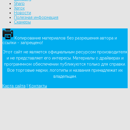
Sharp
Xerox
Новости
Полезная информация
Сканеры
Копирование материалов без разрешения автора и
ссылки - запрещено!
Этот сайт не является официальным ресурсом производителя
и не представляет его интересы. Материалы о драйверах и
программном обеспечении публикуются только для справки.
Все торговые марки, логотипы и названия принадлежат их
владельцам.
Карта сайта
|
Контакты