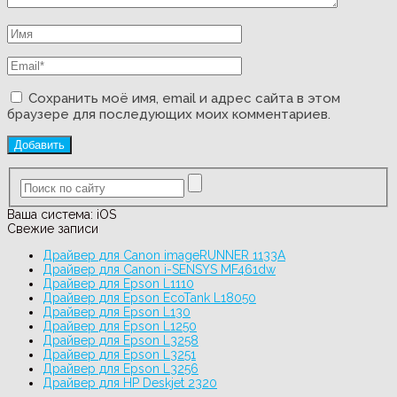
Сохранить моё имя, email и адрес сайта в этом
браузере для последующих моих комментариев.
Ваша система:
iOS
Свежие записи
Драйвер для Canon imageRUNNER 1133A
Драйвер для Canon i-SENSYS MF461dw
Драйвер для Epson L1110
Драйвер для Epson EcoTank L18050
Драйвер для Epson L130
Драйвер для Epson L1250
Драйвер для Epson L3258
Драйвер для Epson L3251
Драйвер для Epson L3256
Драйвер для HP Deskjet 2320