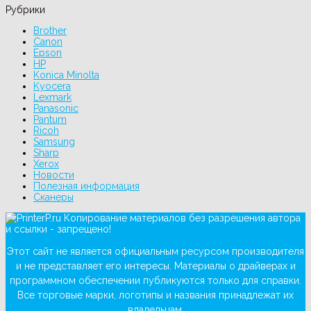
Рубрики
Brother
Canon
Epson
HP
Konica Minolta
Kyocera
Lexmark
Panasonic
Pantum
Ricoh
Samsung
Sharp
Xerox
Новости
Полезная информация
Сканеры
Копирование материалов без разрешения автора
и ссылки - запрещено!
Этот сайт не является официальным ресурсом производителя
и не представляет его интересы. Материалы о драйверах и
программном обеспечении публикуются только для справки.
Все торговые марки, логотипы и названия принадлежат их
владельцам.