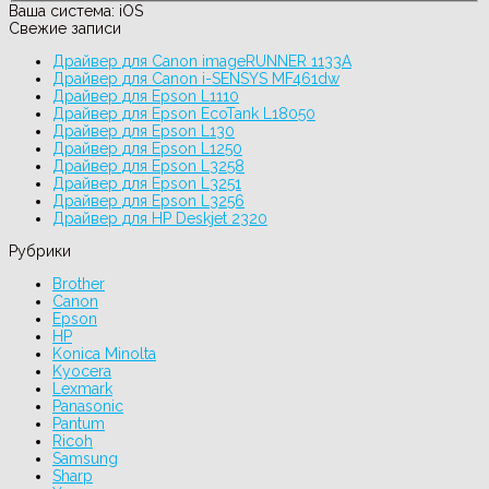
Ваша система:
iOS
Свежие записи
Драйвер для Canon imageRUNNER 1133A
Драйвер для Canon i-SENSYS MF461dw
Драйвер для Epson L1110
Драйвер для Epson EcoTank L18050
Драйвер для Epson L130
Драйвер для Epson L1250
Драйвер для Epson L3258
Драйвер для Epson L3251
Драйвер для Epson L3256
Драйвер для HP Deskjet 2320
Рубрики
Brother
Canon
Epson
HP
Konica Minolta
Kyocera
Lexmark
Panasonic
Pantum
Ricoh
Samsung
Sharp