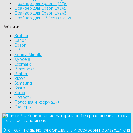
Драйвер для Epson L3258
Драйвер для Epson L3251
Драйвер для Epson L3256
Драйвер для HP Deskjet 2320
Рубрики
Brother
Canon
Epson
HP
Konica Minolta
Kyocera
Lexmark
Panasonic
Pantum
Ricoh
Samsung
Sharp
Xerox
Новости
Полезная информация
Сканеры
Копирование материалов без разрешения автора
и ссылки - запрещено!
Этот сайт не является официальным ресурсом производителя