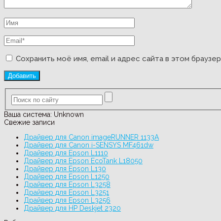
Сохранить моё имя, email и адрес сайта в этом брауз
Ваша система:
Unknown
Свежие записи
Драйвер для Canon imageRUNNER 1133A
Драйвер для Canon i-SENSYS MF461dw
Драйвер для Epson L1110
Драйвер для Epson EcoTank L18050
Драйвер для Epson L130
Драйвер для Epson L1250
Драйвер для Epson L3258
Драйвер для Epson L3251
Драйвер для Epson L3256
Драйвер для HP Deskjet 2320