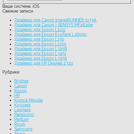
Ваша система:
iOS
Свежие записи
Драйвер для Canon imageRUNNER 1133A
Драйвер для Canon i-SENSYS MF461dw
Драйвер для Epson L1110
Драйвер для Epson EcoTank L18050
Драйвер для Epson L130
Драйвер для Epson L1250
Драйвер для Epson L3258
Драйвер для Epson L3251
Драйвер для Epson L3256
Драйвер для HP Deskjet 2320
Рубрики
Brother
Canon
Epson
HP
Konica Minolta
Kyocera
Lexmark
Panasonic
Pantum
Ricoh
Samsung
Sharp