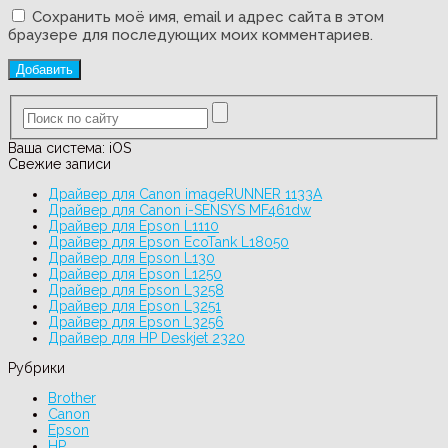
Сохранить моё имя, email и адрес сайта в этом
браузере для последующих моих комментариев.
Ваша система:
iOS
Свежие записи
Драйвер для Canon imageRUNNER 1133A
Драйвер для Canon i-SENSYS MF461dw
Драйвер для Epson L1110
Драйвер для Epson EcoTank L18050
Драйвер для Epson L130
Драйвер для Epson L1250
Драйвер для Epson L3258
Драйвер для Epson L3251
Драйвер для Epson L3256
Драйвер для HP Deskjet 2320
Рубрики
Brother
Canon
Epson
HP