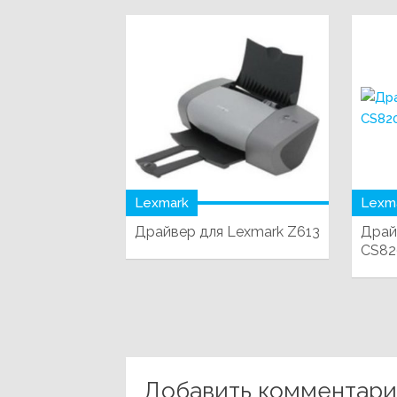
Lexmark
Lexm
Драйвер для Lexmark Z613
Драй
CS82
Добавить комментар